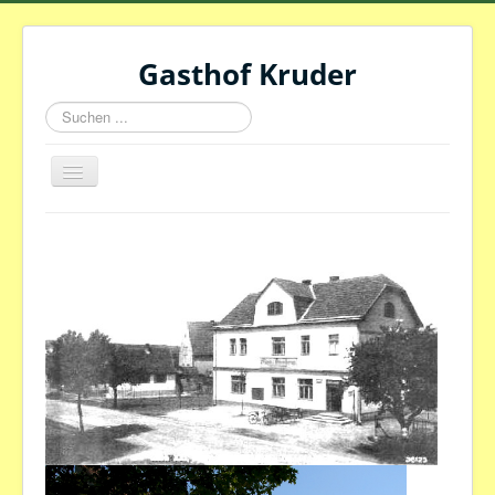
Gasthof Kruder
Suchen
...
Navigation
an/aus
Aktuelles
Menüplan
Saisonkarte
Speisekarte
unsere Lieferanten
Zimmer
Anreise